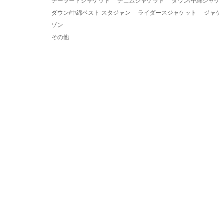
テーラードジャケット
デニムジャケット
ダウン/中綿ジャ
ダウン/中綿ベスト
スタジャン
ライダースジャケット
ジャ
ゾン
その他
商品一覧
該当商品はありません