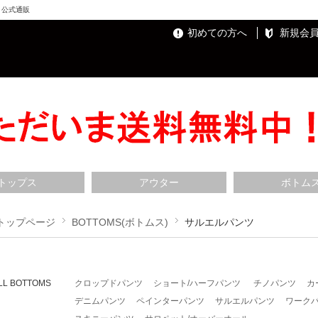
ト）公式通販
初めての方へ
新規会
トップス
アウター
ボトム
トップページ
BOTTOMS(ボトムス)
サルエルパンツ
LL BOTTOMS
クロップドパンツ
ショート/ハーフパンツ
チノパンツ
カ
デニムパンツ
ペインターパンツ
サルエルパンツ
ワーク