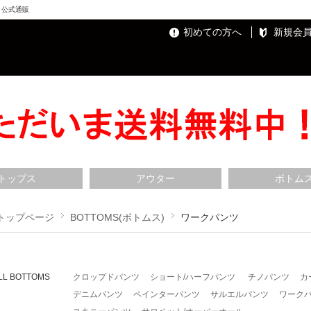
ト）公式通販
初めての方へ
新規会
トップス
アウター
ボトム
トップページ
BOTTOMS(ボトムス)
ワークパンツ
LL BOTTOMS
クロップドパンツ
ショート/ハーフパンツ
チノパンツ
カ
デニムパンツ
ペインターパンツ
サルエルパンツ
ワーク